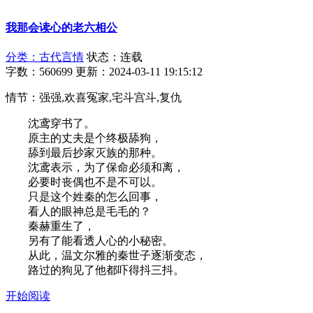
我那会读心的老六相公
分类：古代言情
状态：连载
字数：560699
更新：2024-03-11 19:15:12
情节：强强,欢喜冤家,宅斗宫斗,复仇
沈鸢穿书了。
原主的丈夫是个终极舔狗，
舔到最后抄家灭族的那种。
沈鸢表示，为了保命必须和离，
必要时丧偶也不是不可以。
只是这个姓秦的怎么回事，
看人的眼神总是毛毛的？
秦赫重生了，
另有了能看透人心的小秘密。
从此，温文尔雅的秦世子逐渐变态，
路过的狗见了他都吓得抖三抖。
开始阅读