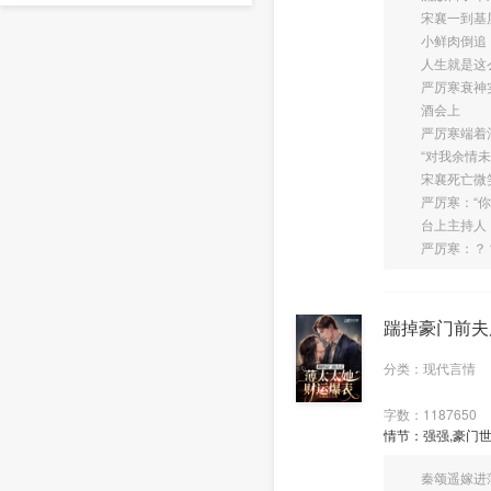
宋襄一到基层
小鲜肉倒追，
人生就是这么
严厉寒衰神
酒会上
严厉寒端着酒
“对我余情未了
宋襄死亡微笑：
严厉寒：“你脑
台上主持人：“
严厉寒：？
踹掉豪门前夫
分类：现代言情
字数：1187650
情节：强强,豪门世
秦颂遥嫁进薄