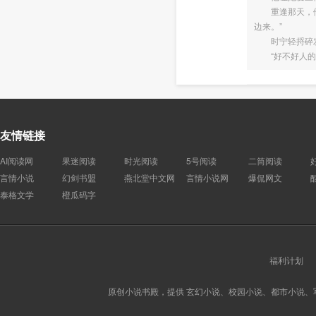
重逢那天，他靠
边来。”
时宁轻捋碎发
“好不好人的倒
友情链接
AI阅读网
果迷阅读
时光阅读
5号阅读
二筒阅读
言情小说
幻剑书盟
燕北堂中文网
言情小说网
爆侃网文
泰格文学
橙瓜码字
福利计划
原创小说书殿，提供 玄幻小说、校园小说、都市小说