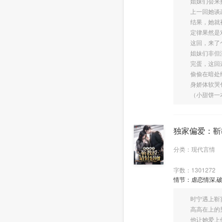
姐妹们会来抢
上一回她谈恋
结果，她就被
定律果然是
这回，来了个
姐妹们非但没
完蛋，这回这
偷偷在暗处给
身娇体软哭包
（小甜饼一本，
独家偏爱：靳
分类：现代言情
字数：1301272
情节：虐恋情深,破
时宁遇上靳宴
高高在上的男
他让她爱上他