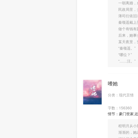
一朝离婚，成
民政局里，夫
薄司衍依旧冷漠
秦颂遥戴上墨镜
做个有钱有颜
后来，她事业
某天夜里，突
“秦颂遥。”
“哪位？”
“……汪。”
嗜她
分类：现代言情
字数：156360
情节：豪门世家,近
程明月从小到
渐渐的，她总