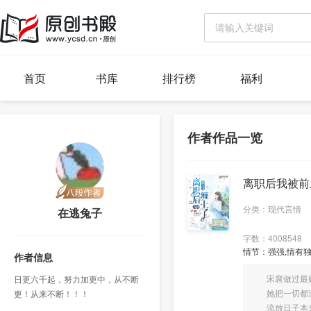
首页
书库
排行榜
福利
作者作品一览
离职后我被前
分类：现代言情
在逃兔子
字数：4008548
情节：强强,情有独
作者信息
宋襄做过最贱的
日更六千起，努力加更中，从不断
她把一切都送
更！从来不断！！！
流放日子本来