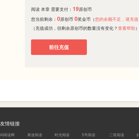
19
阅读 本章 需要支付：
原创币
0
0
您当前剩余：
原创币
奖金币（
您的余额不足，请充值
（充值成功，但剩余原创币的数量没有变化？
查看帮助
前往充值
友情链接
AI阅读网
果迷阅读
时光阅读
5号阅读
二筒阅读