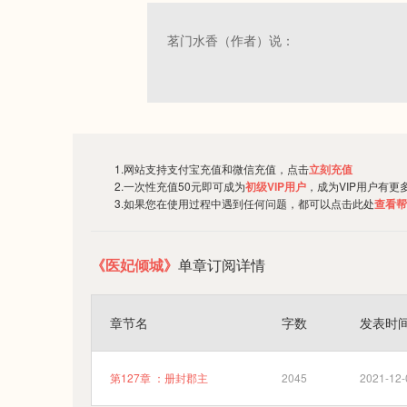
茗门水香（作者）说：
1.网站支持支付宝充值和微信充值，点击
立刻充值
2.一次性充值50元即可成为
初级VIP用户
，成为VIP用户有更
3.如果您在使用过程中遇到任何问题，都可以点击此处
查看帮
《医妃倾城》
单章订阅详情
章节名
字数
发表时
第127章 ：册封郡主
2045
2021-12-