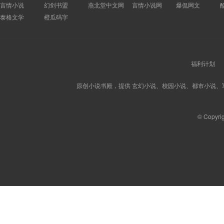
言情小说
幻剑书盟
燕北堂中文网
言情小说网
爆侃网文
泰格文学
橙瓜码字
福利计划
原创小说书殿，提供 玄幻小说、校园小说、都市小说
© Copyri