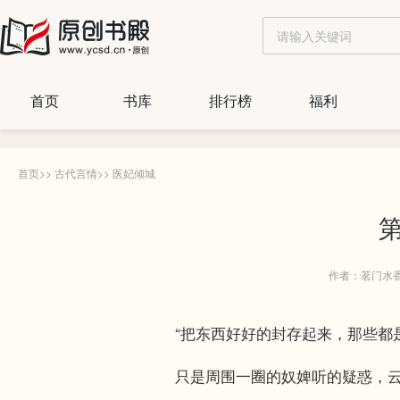
首页
书库
排行榜
福利
首页
>>
古代言情
>>
医妃倾城
第
作者：茗门水
“把东西好好的封存起来，那些都是
只是周围一圈的奴婢听的疑惑，云氏