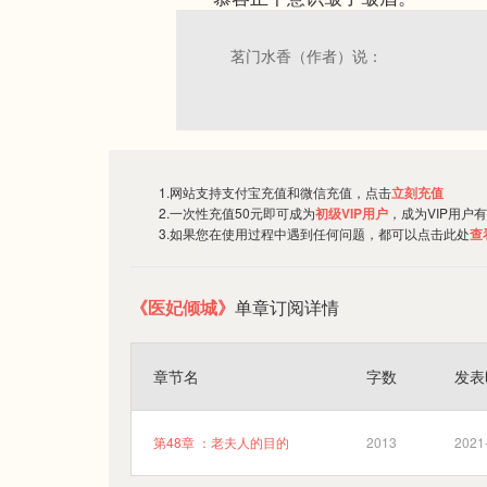
茗门水香（作者）说：
1.网站支持支付宝充值和微信充值，点击
立刻充值
2.一次性充值50元即可成为
初级VIP用户
，成为VIP用户
3.如果您在使用过程中遇到任何问题，都可以点击此处
查
《医妃倾城》
单章订阅详情
章节名
字数
发表
第48章 ：老夫人的目的
2013
2021