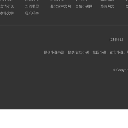
言情小说
幻剑书盟
燕北堂中文网
言情小说网
爆侃网文
泰格文学
橙瓜码字
福利计划
原创小说书殿，提供 玄幻小说、校园小说、都市小说
© Copyri