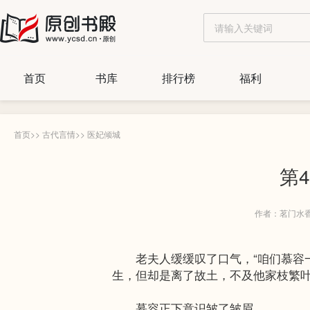
首页
书库
排行榜
福利
首页
>>
古代言情
>>
医妃倾城
第
作者：茗门水
老夫人缓缓叹了口气，“咱们慕容一
生，但却是离了故土，不及他家枝繁叶
慕容正下意识皱了皱眉。