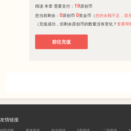
19
阅读 本章 需要支付：
原创币
0
0
您当前剩余：
原创币
奖金币（
您的余额不足，请
（充值成功，但剩余原创币的数量没有变化？
查看帮
前往充值
友情链接
AI阅读网
果迷阅读
时光阅读
5号阅读
二筒阅读