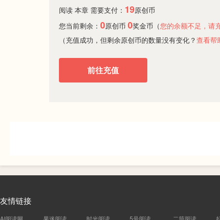
19
阅读 本章 需要支付：
原创币
0
0
您当前剩余：
原创币
奖金币（
您的余额不足，请
（充值成功，但剩余原创币的数量没有变化？
查看帮
前往充值
友情链接
AI阅读网
果迷阅读
时光阅读
5号阅读
二筒阅读