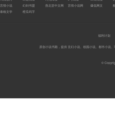
言情小说
幻剑书盟
燕北堂中文网
言情小说网
爆侃网文
泰格文学
橙瓜码字
福利计划
原创小说书殿，提供 玄幻小说、校园小说、都市小说
© Copyri