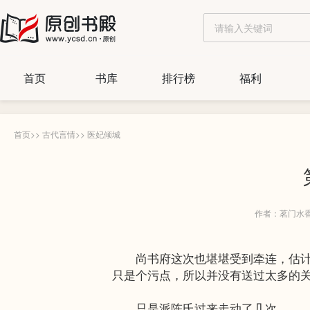
首页
书库
排行榜
福利
首页
>>
古代言情
>>
医妃倾城
作者：茗门水
尚书府这次也堪堪受到牵连，估计他
只是个污点，所以并没有送过太多的
只是派陈氏过来走动了几次。