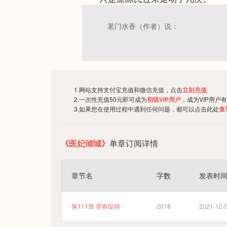
茗门水香（作者）说：
1.网站支持支付宝充值和微信充值，点击
立刻充值
2.一次性充值50元即可成为
初级VIP用户
，成为VIP用户
3.如果您在使用过程中遇到任何问题，都可以点击此处
查
《医妃倾城》
单章订阅详情
章节名
字数
发表时
第111章 罪有应得
2018
2021-12-0