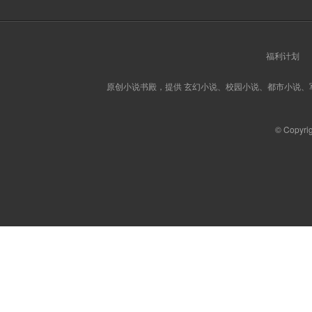
福利计划
原创小说书殿，提供 玄幻小说、校园小说、都市小说
© Copyri