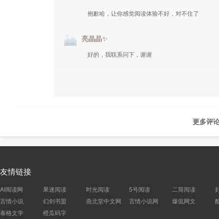
抱歉哈，让你感觉阅读体验不好，对不住了
亮晶晶✨
好的，我联系问下，谢谢
更多评论
友情链接
AI阅读网
果迷阅读
时光阅读
5号阅读
二筒阅读
言情小说
幻剑书盟
燕北堂中文网
言情小说网
爆侃网文
泰格文学
橙瓜码字