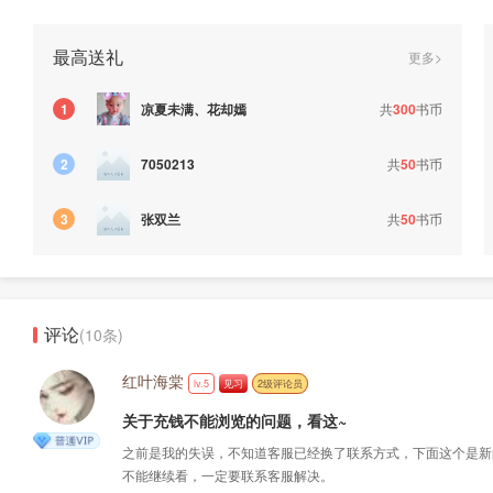
最高送礼
更多>
凉夏未满、花却嫣
共
300
书币
1
共
50
书币
2
7050213
张双兰
共
50
书币
3
评论
(10条)
红叶海棠
lv.5
见习
2级评论员
关于充钱不能浏览的问题，看这~
之前是我的失误，不知道客服已经换了联系方式，下面这个是新
不能继续看，一定要联系客服解决。