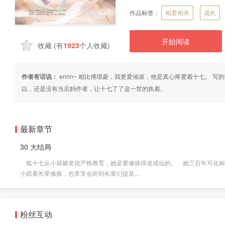
作品标签：
相爱相杀
成长
开始阅读
收藏
(有
1923
个人收藏)
作者有话说：
ennn~ 相比傅璟菱，我更爱倾崖，他是真心疼爱着十七。 
以，还是没有当后妈作者，让十七了了这一世的执着。
最新章节
30 大结局
狐十七从小就被老祖严格教育，她是要修炼得道成仙的。 她三百年可化称
小跟着长辈修炼，也常常会听到长辈们提及...
粉丝互动