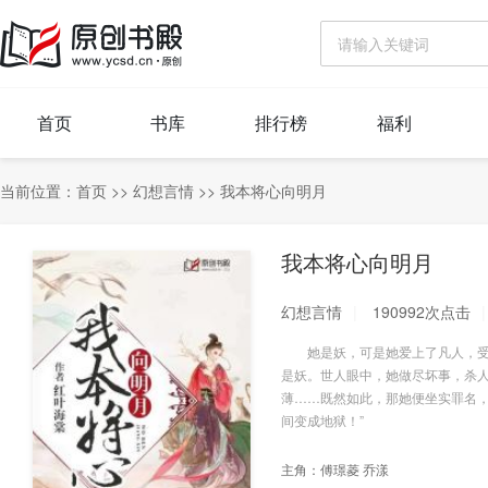
首页
书库
排行榜
福利
当前位置：
首页
>>
幻想言情
>>
我本将心向明月
我本将心向明月
幻想言情
190992次点击
她是妖，可是她爱上了凡人，受尽
是妖。世人眼中，她做尽坏事，杀
薄……既然如此，那她便坐实罪名，
间变成地狱！”
主角：
傅璟菱 乔漾