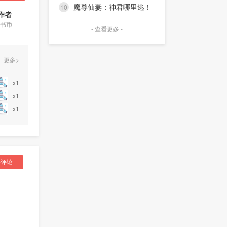
魔尊仙妻：神君哪里逃！
10
作者
0书币
- 查看更多 -
更多>
x1
x1
x1
要评论