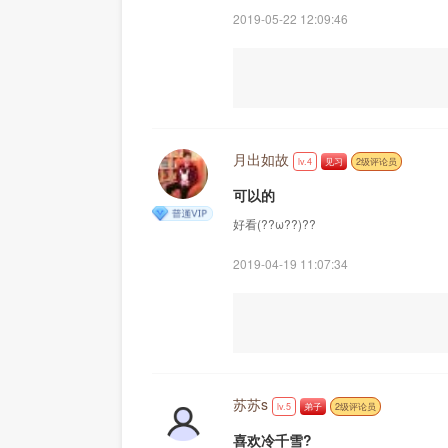
2019-05-22 12:09:46
月出如故
lv.4
见习
2级评论员
可以的
好看(??ω??)??
2019-04-19 11:07:34
苏苏s
lv.5
弟子
2级评论员
喜欢冷千雪?