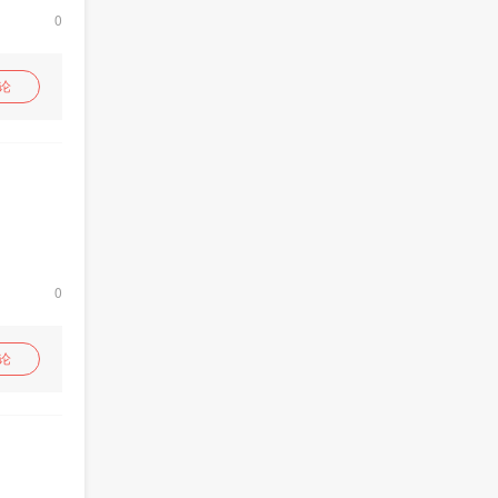
0
论
论
回复
0
论
回复